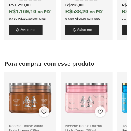
R$1.299,00
R$598,00
R$23
R$1.169,10
R$538,20
R$2
PIX
PIX
6
x
de
R$216,50
sem juros
6
x
de
R$99,67
sem juros
6
x
de
Avise-me
Avise-me
Para comprar com esse produto
Neeche House Altaro
Neeche House Dalena
Neec
Body Cream 200ml
Body Cream 200ml
Body