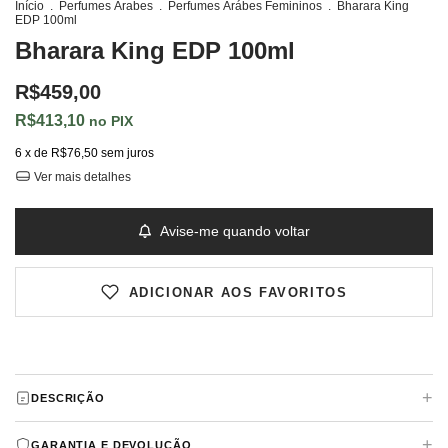
Início
.
Perfumes Árabes
.
Perfumes Árábes Femininos
.
Bharara King
EDP 100ml
Bharara King EDP 100ml
R$459,00
R$413,10
PIX
6
x de
R$76,50
sem juros
Ver mais detalhes
Avise-me quando voltar
ADICIONAR AOS FAVORITOS
+
DESCRIÇÃO
King
de
Bharara
é um perfume Aromático
+
GARANTIA E DEVOLUÇÃO