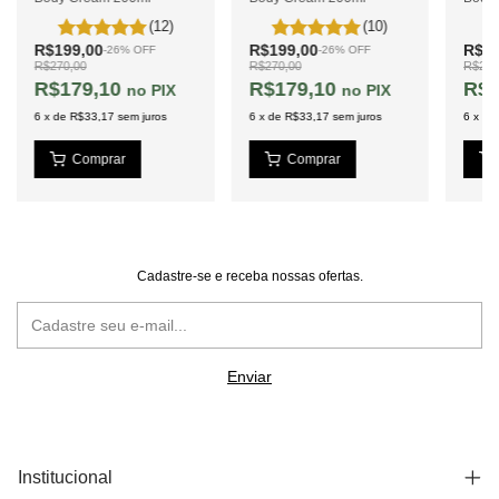
(12)
(10)
R$199,00
R$199,00
R$19
-
26
%
OFF
-
26
%
OFF
R$270,00
R$270,00
R$270
R$179,10
R$179,10
R$1
PIX
PIX
6
x
de
R$33,17
sem juros
6
x
de
R$33,17
sem juros
6
x
de
Cadastre-se e receba nossas ofertas.
Institucional