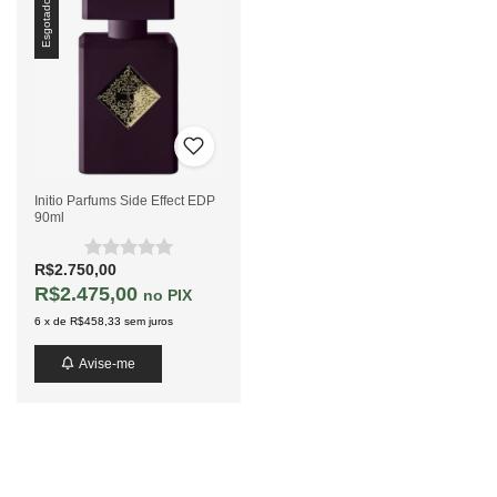
Esgotado
Initio Parfums Side Effect EDP
90ml
R$2.750,00
R$2.475,00
PIX
6
x
de
R$458,33
sem juros
Avise-me