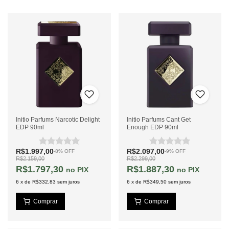
Initio Parfums Narcotic Delight
Initio Parfums Cant Get
EDP 90ml
Enough EDP 90ml
R$1.997,00
R$2.097,00
-
8
%
OFF
-
9
%
OFF
R$2.159,00
R$2.299,00
R$1.797,30
R$1.887,30
PIX
PIX
6
x
de
R$332,83
sem juros
6
x
de
R$349,50
sem juros