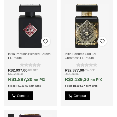
Initio Parfums Blessed Baraka
Initio Parfums Oud For
EDP 90ml
Greatness EDP 90ml
R$2.097,00
R$2.377,00
-
8
%
OFF
-
5
%
OFF
R$2.289,00
R$2.500,00
R$1.887,30
R$2.139,30
PIX
PIX
6
x
de
R$349,50
sem juros
6
x
de
R$396,17
sem juros