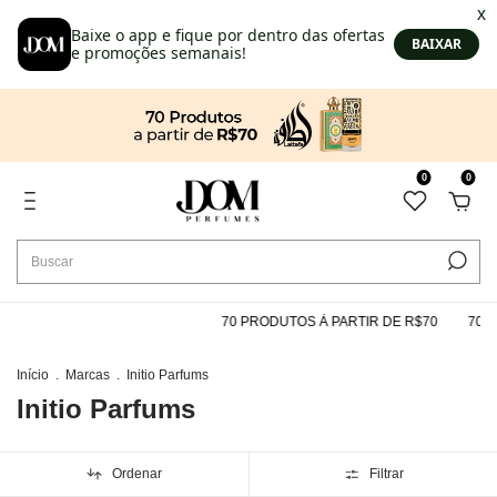
0
0
70 PRODUTOS À PARTIR DE R$70
70 P
Início
.
Marcas
.
Initio Parfums
Initio Parfums
Ordenar
Filtrar