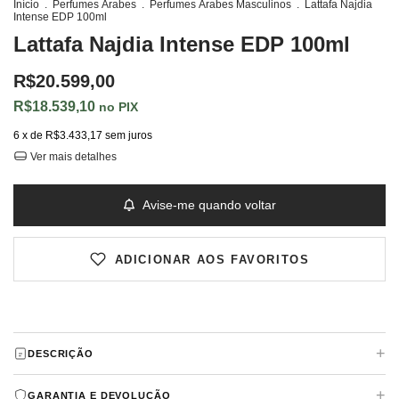
Início
.
Perfumes Árabes
.
Perfumes Árabes Masculinos
.
Lattafa Najdia
Intense EDP 100ml
Lattafa Najdia Intense EDP 100ml
R$20.599,00
R$18.539,10
PIX
6
x de
R$3.433,17
sem juros
Ver mais detalhes
Avise-me quando voltar
ADICIONAR AOS FAVORITOS
+
DESCRIÇÃO
+
GARANTIA E DEVOLUÇÃO