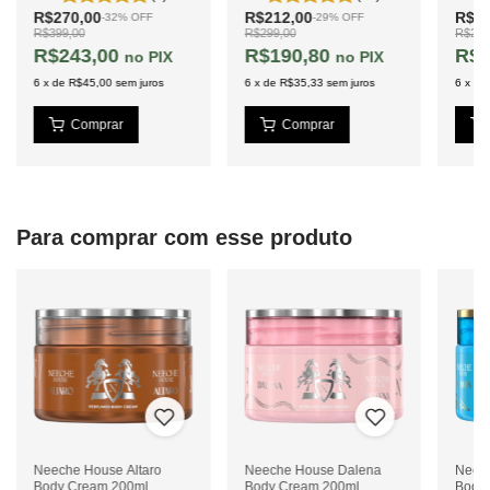
R$270,00
R$212,00
R$19
-
32
%
OFF
-
29
%
OFF
R$399,00
R$299,00
R$299
Fava Tonka
Sândalo
R$243,00
R$190,80
R$1
PIX
PIX
Patchouli
Almíscar
6
x
de
R$45,00
sem juros
6
x
de
R$35,33
sem juros
6
x
de
Para comprar com esse produto
Neeche House Altaro
Neeche House Dalena
Neec
Body Cream 200ml
Body Cream 200ml
Body