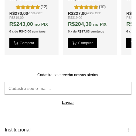
(12)
(10)
R$270,00
R$227,00
R$27
-
15
%
OFF
-
29
%
OFF
R$319,00
R$319,00
R$319
R$243,00
R$204,30
R$2
PIX
PIX
6
x
de
R$45,00
sem juros
6
x
de
R$37,83
sem juros
6
x
de
Cadastre-se e receba nossas ofertas.
Institucional