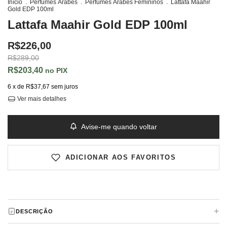
Início
.
Perfumes Árabes
.
Perfumes Árábes Femininos
.
Lattafa Maahir
Gold EDP 100ml
Lattafa Maahir Gold EDP 100ml
R$226,00
R$289,00
R$203,40
PIX
6
x de
R$37,67
sem juros
Ver mais detalhes
Avise-me quando voltar
ADICIONAR AOS FAVORITOS
+
DESCRIÇÃO