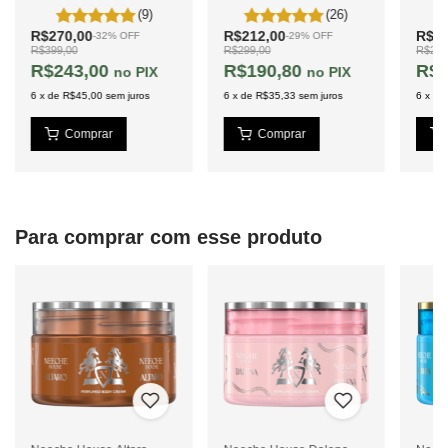
(9)
(26)
R$270,00
R$212,00
R$19
-
32
%
OFF
-
29
%
OFF
R$399,00
R$299,00
R$299
R$243,00
R$190,80
R$1
PIX
PIX
6
x
de
R$45,00
sem juros
6
x
de
R$35,33
sem juros
6
x
de
Para comprar com esse produto