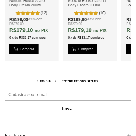
Neeche House Altaro
Neeche House Dalena
Neec
Body Cream 200ml
Body Cream 200ml
Body
(12)
(10)
R$199,00
R$199,00
R$19
-
26
%
OFF
-
26
%
OFF
R$270,00
R$270,00
R$270
R$179,10
R$179,10
R$1
PIX
PIX
6
x
de
R$33,17
sem juros
6
x
de
R$33,17
sem juros
6
x
de
Cadastre-se e receba nossas ofertas.
Institucional