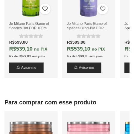
Notas Amadeiradas
Âmbar
Almíscar
Jo Milano Paris Game of
Jo Milano Paris Game of
Jo Mi
Spades Bid EDP 100ml
Spades Blind-Bid EDP
Spad
100ml
100m
R$599,00
R$599,00
R$57
R$539,10
R$539,10
R$5
PIX
PIX
6
x
de
R$99,83
sem juros
6
x
de
R$99,83
sem juros
6
x
de
Avise-me
Avise-me
Para comprar com esse produto