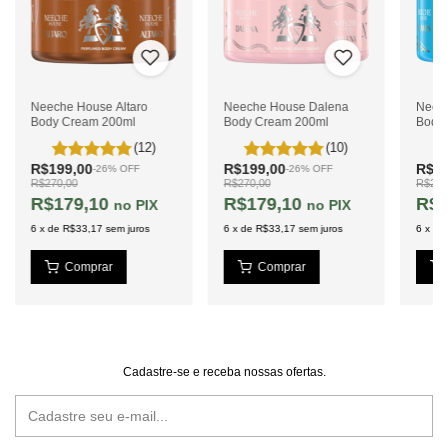
Neeche House Altaro
Neeche House Dalena
Neec
Body Cream 200ml
Body Cream 200ml
Body
(12)
(10)
R$199,00
R$199,00
R$19
-
26
%
OFF
-
26
%
OFF
R$270,00
R$270,00
R$270
R$179,10
R$179,10
R$1
PIX
PIX
6
x
de
R$33,17
sem juros
6
x
de
R$33,17
sem juros
6
x
de
Cadastre-se e receba nossas ofertas.