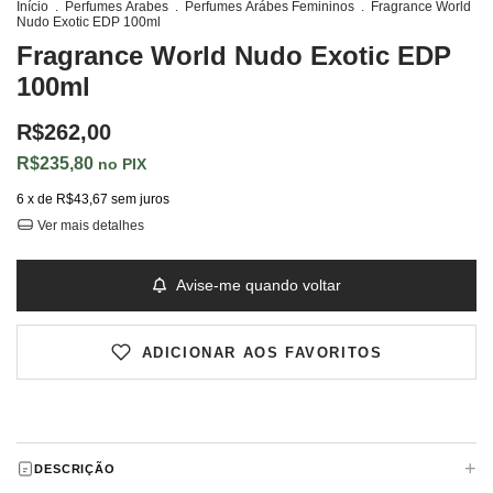
Início
.
Perfumes Árabes
.
Perfumes Árábes Femininos
.
Fragrance World
Nudo Exotic EDP 100ml
Fragrance World Nudo Exotic EDP
100ml
R$262,00
R$235,80
PIX
6
x de
R$43,67
sem juros
Ver mais detalhes
Avise-me quando voltar
ADICIONAR AOS FAVORITOS
+
DESCRIÇÃO