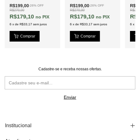
R$199,00
R$199,00
R$19
-
26
%
OFF
-
26
%
OFF
R$270,00
R$270,00
R$270
R$179,10
R$179,10
R$1
PIX
PIX
6
x
de
R$33,17
sem juros
6
x
de
R$33,17
sem juros
6
x
de
Cadastre-se e receba nossas ofertas.
Institucional