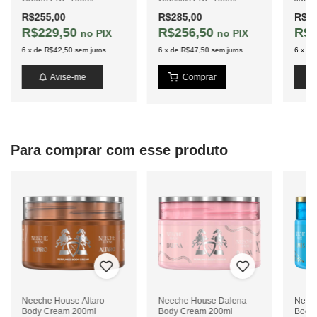
R$255,00
R$285,00
R$25
R$229,50
R$256,50
R$2
PIX
PIX
6
x
de
R$42,50
sem juros
6
x
de
R$47,50
sem juros
6
x
de
Avise-me
Para comprar com esse produto
Neeche House Altaro
Neeche House Dalena
Neec
Body Cream 200ml
Body Cream 200ml
Body