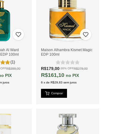
bah Al Ward
Maison Alhambra Kismet Magic
n EDP 100ml
EDP 100ml
(1)
R$179,00
R$399,00
R$279,00
%
OFF
-
36
%
OFF
R$161,10
PIX
PIX
m juros
6
x
de
R$29,83
sem juros