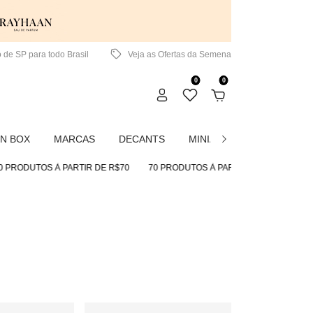
 de SP para todo Brasil
Veja as Ofertas da Semena
0
0
N BOX
MARCAS
DECANTS
MINIATURAS
CREMES
S À PARTIR DE R$70
70 PRODUTOS À PARTIR DE R$70
70 PRODUTOS