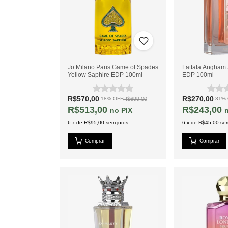
Jo Milano Paris Game of Spades
Lattafa Angham
Yellow Saphire EDP 100ml
EDP 100ml
R$570,00
R$270,00
R$699,00
-
18
%
OFF
-
31
%
R$513,00
R$243,00
PIX
6
x
de
R$95,00
sem juros
6
x
de
R$45,00
sem