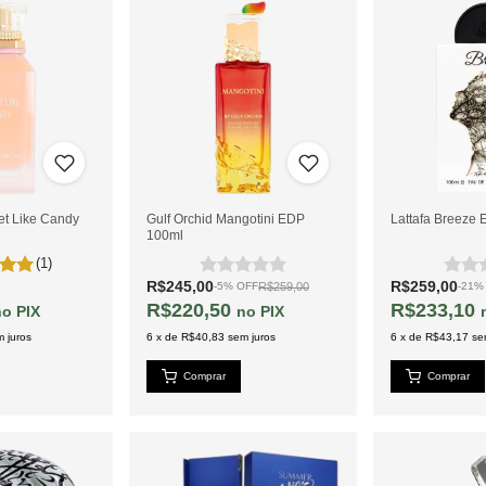
et Like Candy
Gulf Orchid Mangotini EDP
Lattafa Breeze
100ml
(1)
R$245,00
R$259,00
R$259,00
-
5
%
OFF
-
21
R$220,50
R$233,10
PIX
PIX
 juros
6
x
de
R$40,83
sem juros
6
x
de
R$43,17
se