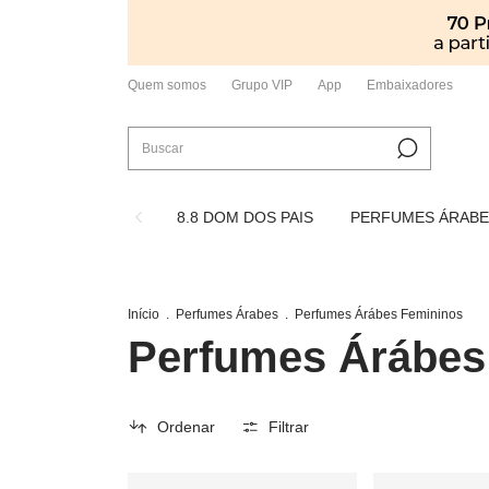
Quem somos
Grupo VIP
App
Embaixadores
8.8 DOM DOS PAIS
PERFUMES ÁRABE
Início
.
Perfumes Árabes
.
Perfumes Árábes Femininos
Perfumes Árábes
Ordenar
Filtrar