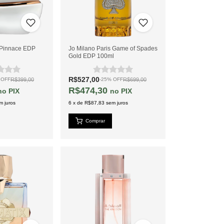
 Pinnace EDP
Jo Milano Paris Game of Spades
Gold EDP 100ml
R$527,00
R$399,00
R$699,00
%
OFF
-
25
%
OFF
R$474,30
PIX
PIX
m juros
6
x
de
R$87,83
sem juros