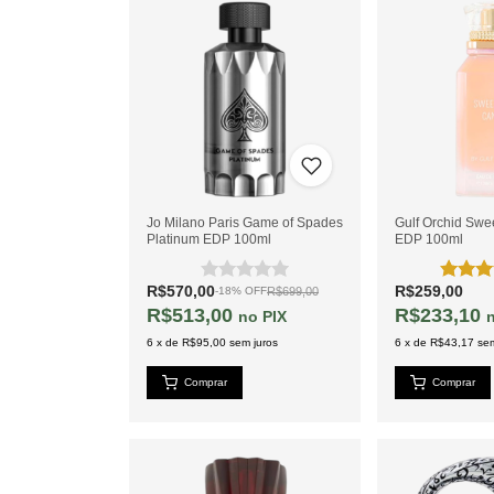
Jo Milano Paris Game of Spades
Gulf Orchid Swe
Platinum EDP 100ml
EDP 100ml
R$570,00
R$259,00
R$699,00
-
18
%
OFF
R$513,00
R$233,10
PIX
6
x
de
R$95,00
sem juros
6
x
de
R$43,17
sem