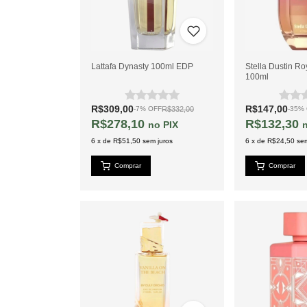
Lattafa Dynasty 100ml EDP
Stella Dustin R
100ml
R$309,00
R$147,00
R$332,00
-
7
%
OFF
-
35
%
R$278,10
R$132,30
PIX
6
x
de
R$51,50
sem juros
6
x
de
R$24,50
sem