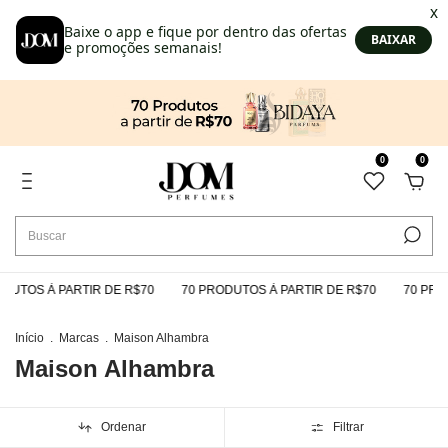
0
0
TOS À PARTIR DE R$70
70 PRODUTOS À PARTIR DE R$70
70 PRODU
Início
.
Marcas
.
Maison Alhambra
Maison Alhambra
Ordenar
Filtrar