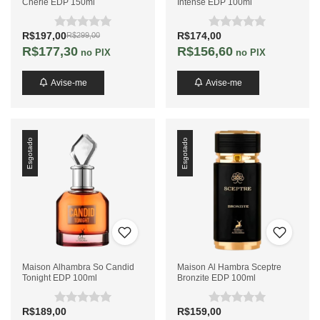
Cherie EDP 150ml
Intense EDP 100ml
R$197,00
R$174,00
R$299,00
R$177,30
R$156,60
no PIX
no PIX
Avise-me
Avise-me
Esgotado
Esgotado
Maison Alhambra So Candid
Maison Al Hambra Sceptre
Tonight EDP 100ml
Bronzite EDP 100ml
R$189,00
R$159,00