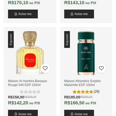
R$170,10
R$143,10
no PIX
no PIX
Avise-me
Avise-me
Esgotado
Esgotado
Maison Al Hambra Baroque
Maison Alhambra Sceptre
Rouge 540 EDP 100ml
Malachite EDP 100ml
(29)
R$158,00
R$185,00
R$199,00
R$359,00
R$142,20
R$166,50
no PIX
no PIX
Avise-me
Avise-me