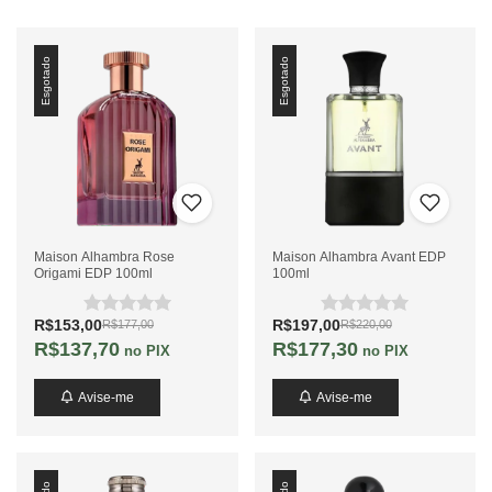
Esgotado
Esgotado
Maison Alhambra Rose
Maison Alhambra Avant EDP
Origami EDP 100ml
100ml
R$153,00
R$197,00
R$177,00
R$220,00
R$137,70
R$177,30
no PIX
no PIX
Avise-me
Avise-me