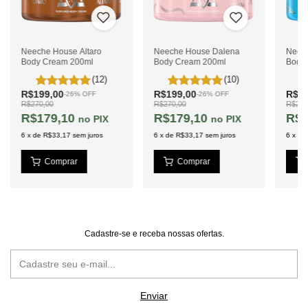
Neeche House Altaro
Neeche House Dalena
Neec
Body Cream 200ml
Body Cream 200ml
Body
(12)
(10)
R$199,00
R$199,00
R$19
-
26
%
OFF
-
26
%
OFF
R$270,00
R$270,00
R$270
R$179,10
R$179,10
R$1
PIX
PIX
6
x
de
R$33,17
sem juros
6
x
de
R$33,17
sem juros
6
x
de
Cadastre-se e receba nossas ofertas.