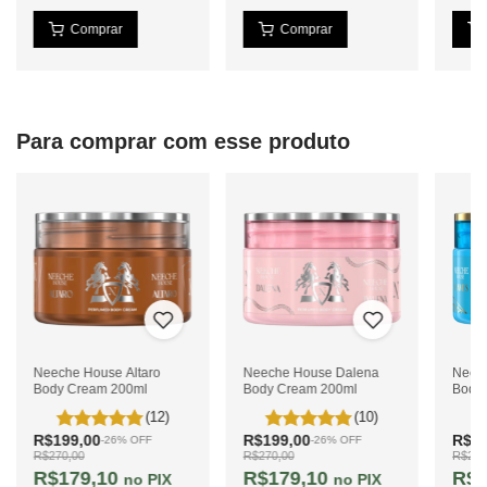
Para comprar com esse produto
Neeche House Altaro
Neeche House Dalena
Neec
Body Cream 200ml
Body Cream 200ml
Body
(12)
(10)
R$199,00
R$199,00
R$19
-
26
%
OFF
-
26
%
OFF
R$270,00
R$270,00
R$270
R$179,10
R$179,10
R$1
PIX
PIX