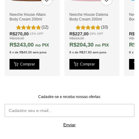
Neeche House Altaro
Neeche House Dalena
Neec
Body Cream 200ml
Body Cream 200ml
Body
(12)
(10)
R$270,00
R$227,00
R$27
-
15
%
OFF
-
29
%
OFF
R$319,00
R$319,00
R$319
R$243,00
R$204,30
R$2
PIX
PIX
6
x
de
R$45,00
sem juros
6
x
de
R$37,83
sem juros
6
x
de
Cadastre-se e receba nossas ofertas.