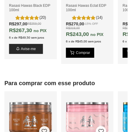
Rasasi Hawas Black EDP
Rasasi Hawas Eclat EDP
Rasas
100ml
100ml
100m
(20)
(14)
R$297,00
R$270,00
R$27
R$359,00
-
15
%
OFF
R$319,00
R$312
R$267,30
PIX
R$243,00
R$2
PIX
6
x
de
R$49,50
sem juros
6
x
de
R$45,00
sem juros
6
x
de
Avise-me
Para comprar com esse produto