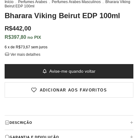
Início
.
Perfumes Árabes
.
Perfumes Árabes Masculinos
.
Bharara Viking
Beirut EDP 100ml
Bharara Viking Beirut EDP 100ml
R$442,00
R$397,80
PIX
6
x de
R$73,67
sem juros
Ver mais detalhes
Avise-me quando voltar
ADICIONAR AOS FAVORITOS
+
DESCRIÇÃO
Viking Beirut
de
Bharara
é um perfume Aromático
+
GARANTIA E DEVOLUÇÃO