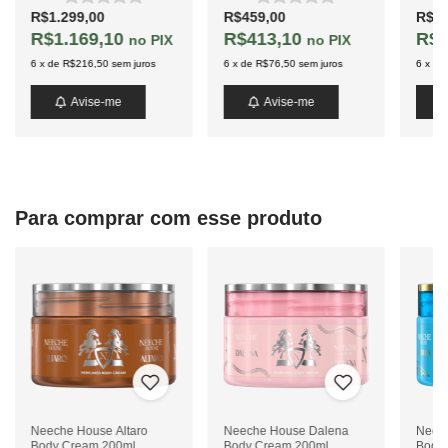
R$1.299,00
R$459,00
R$59
R$1.169,10
R$413,10
R$5
PIX
PIX
6
x
de
R$216,50
sem juros
6
x
de
R$76,50
sem juros
6
x
de
Avise-me
Avise-me
Para comprar com esse produto
Neeche House Altaro
Neeche House Dalena
Neec
Body Cream 200ml
Body Cream 200ml
Body