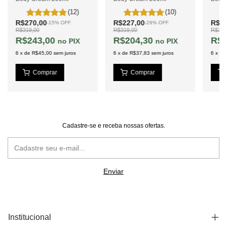
(12)
(10)
R$270,00
R$227,00
R$27
-
15
%
OFF
-
29
%
OFF
R$319,00
R$319,00
R$319
R$243,00
R$204,30
R$2
PIX
PIX
6
x
de
R$45,00
sem juros
6
x
de
R$37,83
sem juros
6
x
de
Cadastre-se e receba nossas ofertas.
Institucional