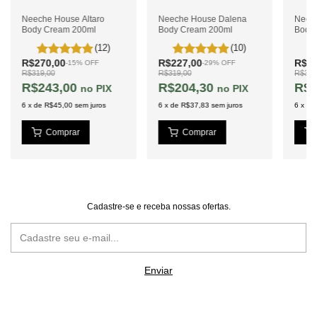
Neeche House Altaro
Neeche House Dalena
Neec
Body Cream 200ml
Body Cream 200ml
Body
(12)
(10)
R$270,00
R$227,00
R$27
-
15
%
OFF
-
29
%
OFF
R$319,00
R$319,00
R$319
R$243,00
R$204,30
R$2
PIX
PIX
6
x
de
R$45,00
sem juros
6
x
de
R$37,83
sem juros
6
x
de
Cadastre-se e receba nossas ofertas.