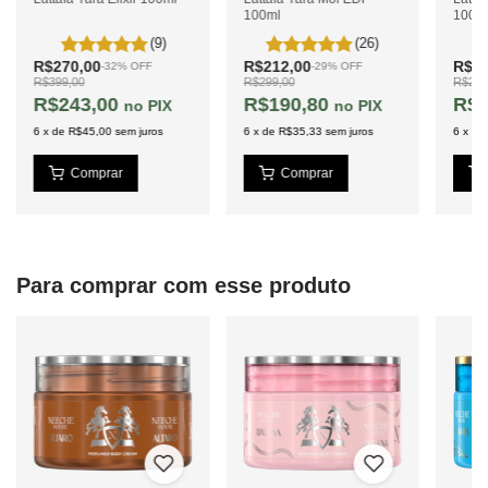
100ml
100m
Mirra
Ambroxan
Baunilha
(9)
(26)
Almíscar
R$270,00
R$212,00
R$19
-
32
%
OFF
-
29
%
OFF
R$399,00
R$299,00
R$299
R$243,00
R$190,80
R$1
PIX
PIX
6
x
de
R$45,00
sem juros
6
x
de
R$35,33
sem juros
6
x
de
Para comprar com esse produto